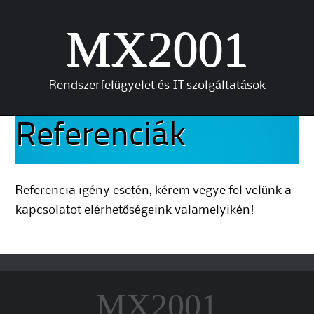
MX2001
Rendszerfelügyelet és IT szolgáltatások
Skip to content
Referenciák
Referencia igény esetén, kérem vegye fel velünk a
kapcsolatot elérhetőségeink valamelyikén!
MX2001